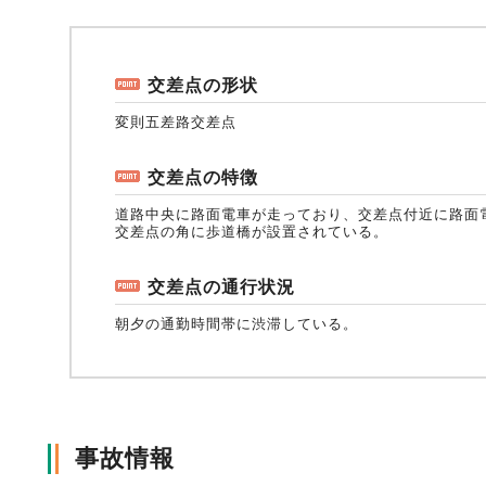
風水雪災等による損害を補償する損害保険
損害保険お役立ち情報
交通事故医療研究助成
会員各社ニュースリリース
自然災害損保契約のご照会
交差点の形状
変則五差路交差点
ペット保険
協会からのお知らせ
他の紛争解決機関等
交差点の特徴
道路中央に路面電車が走っており、交差点付近に路面
交差点の角に歩道橋が設置されている。
協会各地の活動
通報等窓口
交差点の通行状況
朝夕の通勤時間帯に渋滞している。
事故情報