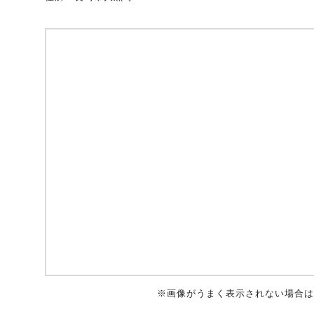
自動車保険
協会の活動
会員会社情報トップ
試験・研修
火災保険
協会概要
損害保険会社の概況
試験・研修トップ
統計・刊行物・報告書
地震保険
業務・財務等に関する資料
各社の商品について
損害保険代理店について
統計・刊行物・報告書トップ
お知らせ
傷害保険
規範、方針、指針・基準、ガイドライン等
お客様の声を受けた取り組み
「損害保険登録鑑定人」認定試験
統計
お知らせトップ
相談・通報等窓口
医療・介護保険
採用情報
保険金の支払状況（第三分野）
アジャスター試験
刊行物・報告書
最新情報
相談・通報等窓口トップ
English
※画像がうまく表示されない場合は
個人賠償責任保険
所在地（本部・支部）
会員会社等一覧
医療研修
協会ニュースリリース
損害保険の相談窓口