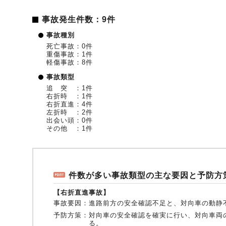
事故発生件数：9件
事故種別
死亡事故：0件
重傷事故：1件
軽傷事故：8件
事故類型
追 突 ：1件
右折時 ：1件
右折直進：4件
左折時 ：2件
出会い頭：0件
その他 ：1件
件数が多い事故類型の主な要因と予防方
【右折直進事故】
事故要因：
進路前方の安全確認不足と、対向車の動静
予防方策：
対向車の安全確認を確実に行い、対向車両
る。