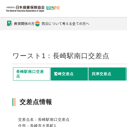
教育関係の方
防災について考える全ての方へ
公式Xアカウント
公式YouTubeチャンネル
ワースト1：長崎駅南口交差点
損害保険とは？
長崎駅南口交差
鷲崎交差点
貝津交差点
点
損害保険とは？トップ
協会の活動・概要
交差点情報
自賠責保険
協会の活動・概要トップ
会員会社情報
交差点名：長崎駅南口交差点
住所：長崎市大黒町1