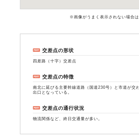
※画像がうまく表示されない場合は
風水雪災等による損害を補償する損害保険
損害保険お役立ち情報
交通事故医療研究助成
会員各社ニュースリリース
自然災害損保契約のご照会
ペット保険
協会からのお知らせ
他の紛争解決機関等
交差点の形状
四差路（十字）交差点
協会各地の活動
通報等窓口
交差点の特徴
南北に延びる主要幹線道路（国道230号）と市道が交
出口となっている。
交差点の通行状況
物流関係など、終日交通量が多い。