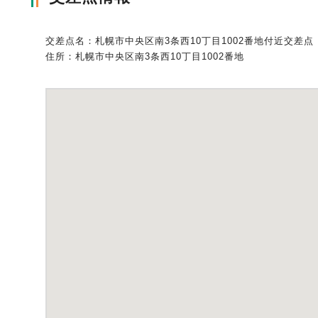
自動車保険
協会の活動
会員会社情報トップ
試験・研修
交差点名：札幌市中央区南3条西10丁目1002番地付近交差点
住所：札幌市中央区南3条西10丁目1002番地
火災保険
協会概要
損害保険会社の概況
試験・研修トップ
統計・刊行物・報告書
地震保険
業務・財務等に関する資料
各社の商品について
損害保険代理店について
統計・刊行物・報告書トップ
お知らせ
傷害保険
規範、方針、指針・基準、ガイドライン等
お客様の声を受けた取り組み
「損害保険登録鑑定人」認定試験
統計
お知らせトップ
相談・通報等窓口
医療・介護保険
採用情報
保険金の支払状況（第三分野）
アジャスター試験
刊行物・報告書
最新情報
相談・通報等窓口トップ
English
個人賠償責任保険
所在地（本部・支部）
会員会社等一覧
医療研修
協会ニュースリリース
損害保険の相談窓口