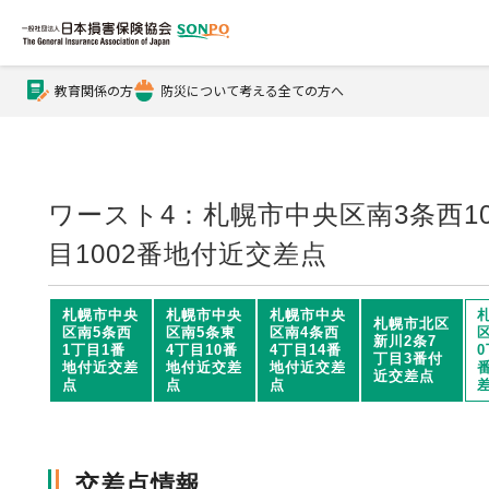
教育関係の方
防災について考える全ての方へ
公式Xアカウント
公式YouTubeチャンネル
ワースト4：札幌市中央区南3条西1
目1002番地付近交差点
損害保険とは？
札幌市中央
札幌市中央
札幌市中央
札幌市北区
区南5条西
区南5条東
区南4条西
新川2条7
1丁目1番
4丁目10番
4丁目14番
0
丁目3番付
損害保険とは？トップ
協会の活動・概要
地付近交差
地付近交差
地付近交差
近交差点
点
点
点
自賠責保険
協会の活動・概要トップ
会員会社情報
交差点情報