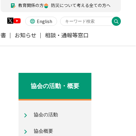
教育関係の方
防災について考える全ての方へ
English
告書
お知らせ
相談・通報等窓口
火災保険
業務・財務等に関する資料
お客様の声を受けた取り組み
アジャスター試験
会員各社ニュースリリース
他の紛争解決機関等
医療・介護保険
所在地（本部・支部）
協会の活動・概要
ペット保険
信頼回復に向けた取り組み
協会の活動
地震保険特設サイト
気候変動に関する取組み
協会概要