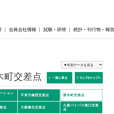
要
会員会社情報
試験・研修
統計・刊行物・報
自動車保険
協会概要
各社の商品について
「損害保険登録鑑定人」認定試験
刊行物・報告書
協会ニュースリリース
自然災害損保契約のご照会
イ
傷害保険
会員会社等一覧
交通事故医療研究助成
協会各地の活動
採用情報
木町交差点
風水雪災等による損害を補償する損害
償に
保険
損害保険ご利用にあたっての注意点
ト
ーション
不来方橋西交差点
梨木町交差点
消費者向け専用サイト「そんぽの
て
講師派遣のお申し込み
久慈バイパス南口交差
ホント」
差点
大森橋北交差点
点