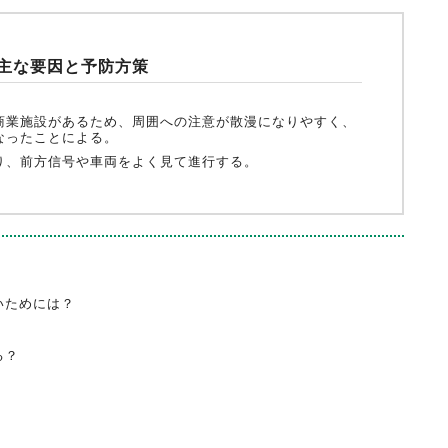
主な要因と予防方策
商業施設があるため、周囲への注意が散漫になりやすく、
なったことによる。
り、前方信号や車両をよく見て進行する。
いためには？
る？