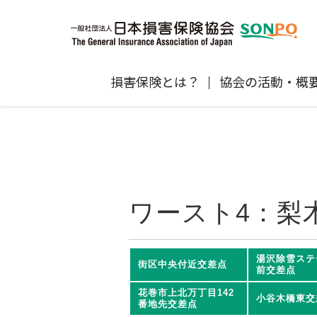
損害保険とは？
協会の活動・概
自賠責保険
協会の活動
損害保険会社の概況
損害保険代理店について
統計
最新情報
損害保険の相談窓口
地震保険
規範、方針、指針・基準、ガイドラ
保険金の支払状況（第三分野）
医療研修
協会からのお知らせ
通報等窓口
ン等
高齢者の交通事故防止
ワースト4：梨
個人賠償責任保険
自然災害（風災・水災・震災等）の補
損害保険お役立ち情報
関するお知らせ
会員各社ニュースリリース
損害保険代理店試験公式サイ
湯沢除雪ステ
街区中央付近交差点
前交差点
損害保険Q&A
自賠責運用益拠出事業につい
花巻市上北万丁目142
小谷木橋東交
番地先交差点