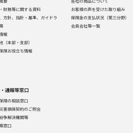
概要
各社の商品について
・財務等に関する資料
お客様の声を受けた取り組み
、方針、指針・基準、ガイドラ
保険金の支払状況（第三分野）
等
会員会社等一覧
情報
地（本部・支部）
保険お役立ち情報
談・通報等窓口
保険の相談窓口
災害損保契約のご照会
紛争解決機関等
等窓口