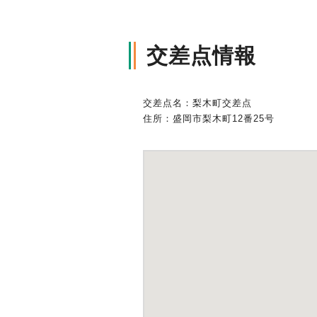
軽消防自動車・高規格救急自
自賠責保険特設サイト
の寄贈を通じた社会貢献活動
交差点情報
交差点名：梨木町交差点
住所：盛岡市梨木町12番25号