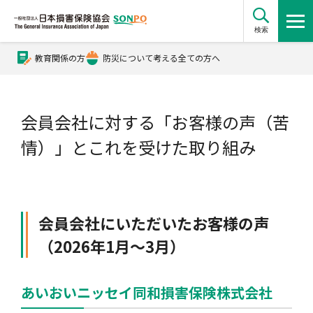
検索
教育関係の方
防災について考える全ての方へ
公式Xアカウント
会員会社に対する「お客様の声（苦
公式YouTubeチャンネル
情）」とこれを受けた取り組み
損害保険とは？
会員会社にいただいたお客様の声
損害保険とは？トップ
協会の活動・概要
（2026年1月～3月）
自賠責保険
協会の活動・概要トップ
会員会社情報
あいおいニッセイ同和損害保険株式会社