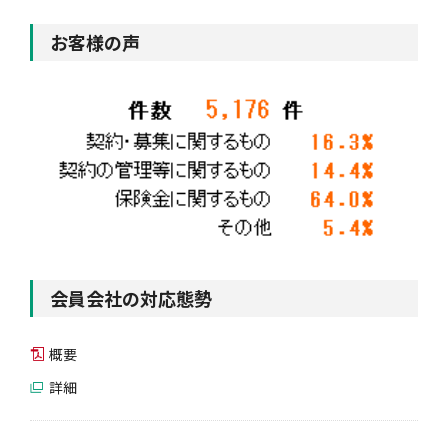
お客様の声
自動車保険
協会の活動
会員会社情報トップ
試験・研修
火災保険
協会概要
損害保険会社の概況
試験・研修トップ
統計・刊行物・報告書
地震保険
業務・財務等に関する資料
各社の商品について
損害保険代理店について
統計・刊行物・報告書トップ
お知らせ
傷害保険
規範、方針、指針・基準、ガイドライン等
お客様の声を受けた取り組み
「損害保険登録鑑定人」認定試験
統計
お知らせトップ
相談・通報等窓口
会員会社の対応態勢
概要
医療・介護保険
採用情報
保険金の支払状況（第三分野）
アジャスター試験
刊行物・報告書
最新情報
相談・通報等窓口トップ
English
詳細
個人賠償責任保険
所在地（本部・支部）
会員会社等一覧
医療研修
協会ニュースリリース
損害保険の相談窓口