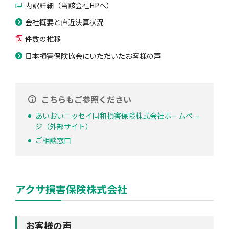
内訳詳細（当該会社HPへ）
会社概要と直近決算状況
風水雪災等による損害を補償する損害保険
損害保険お役立ち情報
交通事故医療研究助成
会員各社ニュースリリース
自然災害損保契約のご照会
件数の推移
日本損害保険協会にいただいたお客様の声
ペット保険
協会からのお知らせ
他の紛争解決機関等
こちらもご参照ください
あいおいニッセイ同和損害保険株式会社ホームペー
協会各地の活動
通報等窓口
ジ（外部サイト）
ご相談窓口
アクサ損害保険株式会社
お客様の声