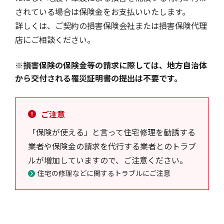
されている場合は保険金をお支払いいたします。
詳しくは、ご契約の損害保険会社または損害保険代理
風水雪災等による損害を補償する損害保険
損害保険お役立ち情報
交通事故医療研究助成
会員各社ニュースリリース
自然災害損保契約のご照会
店にご相談ください。
※損害保険の保険金等の請求に際しては、地方自治体
ペット保険
協会からのお知らせ
他の紛争解決機関等
から交付される罹災証明書の提出は不要です。
ご注意
協会各地の活動
通報等窓口
「保険が使える」と言って住宅修理を勧誘する
業者や保険金の請求を代行する業者とのトラブ
ルが増加していますので、ご注意ください。
住宅の修理などに関するトラブルにご注意