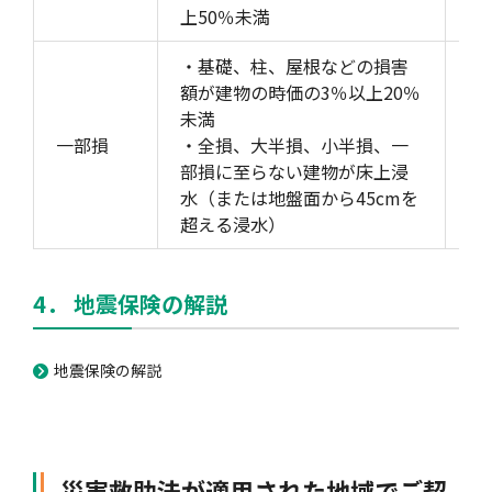
上50％未満
・基礎、柱、屋根などの損害
額が建物の時価の3％以上20％
未満
家
一部損
・全損、大半損、小半損、一
の
部損に至らない建物が床上浸
3
水（または地盤面から45cmを
超える浸水）
4． 地震保険の解説
地震保険の解説
災害救助法が適用された地域でご契