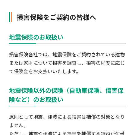
自動車保険
協会の活動
会員会社情報トップ
試験・研修
損害保険をご契約の皆様へ
地震保険のお取扱い
火災保険
協会概要
損害保険会社の概況
試験・研修トップ
統計・刊行物・報告書
損害保険各社では、地震保険をご契約されている建物
地震保険
業務・財務等に関する資料
各社の商品について
損害保険代理店について
統計・刊行物・報告書トップ
お知らせ
または家財について損害を調査し、損害の程度に応じ
て保険金をお支払いいたします。
傷害保険
規範、方針、指針・基準、ガイドライン等
お客様の声を受けた取り組み
「損害保険登録鑑定人」認定試験
統計
お知らせトップ
相談・通報等窓口
地震保険以外の保険（自動車保険、傷害保
険など）のお取扱い
医療・介護保険
採用情報
保険金の支払状況（第三分野）
アジャスター試験
刊行物・報告書
最新情報
相談・通報等窓口トップ
English
原則として地震、津波による損害は補償の対象となり
ません。
個人賠償責任保険
所在地（本部・支部）
会員会社等一覧
医療研修
協会ニュースリリース
損害保険の相談窓口
ただし、地震や津波による損害を補償する特約が付帯