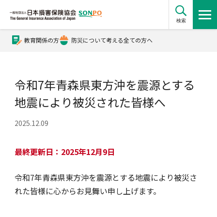
検索
教育関係の方
防災について考える全ての方へ
公式Xアカウント
令和7年青森県東方沖を震源とする
公式YouTubeチャンネル
地震により被災された皆様へ
2025.12.09
損害保険とは？
最終更新日：2025年12月9日
損害保険とは？トップ
協会の活動・概要
令和7年青森県東方沖を震源とする地震により被災さ
れた皆様に心からお見舞い申し上げます。
自賠責保険
協会の活動・概要トップ
会員会社情報