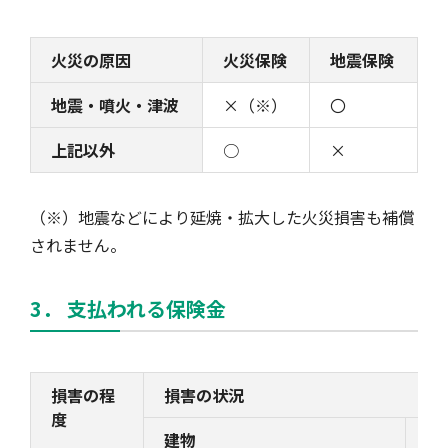
火災の原因
火災保険
地震保険
地震・噴火・津波
×（※）
〇
上記以外
○
×
（※）地震などにより延焼・拡大した火災損害も補償
されません。
3． 支払われる保険金
損害の程
損害の状況
度
建物
家