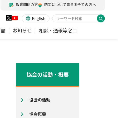
教育関係の方
防災について考える全ての方へ
English
告書
お知らせ
相談・通報等窓口
火災保険
業務・財務等に関する資料
お客様の声を受けた取り組み
アジャスター試験
会員各社ニュースリリース
他の紛争解決機関等
医療・介護保険
所在地（本部・支部）
協会の活動・概要
ペット保険
信頼回復に向けた取り組み
協会の活動
地震保険特設サイト
気候変動に関する取組み
協会概要