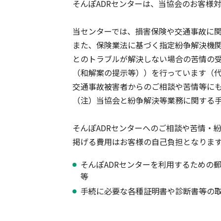
そんぽADRセンターは、当協会のお客様
軽消防自動車・高規格救急自
自賠責保険特設サイト
の寄贈を通じた社会貢献活動
当センターでは、損害保険や交通事故に
また、保険業法に基づく指定紛争解決機関
とのトラブルが解決しない場合の苦情の
（和解案の提示等））を行っています（
交通事故被害者からのご相談や苦情等に
（注）当協会と紛争解決等業務に関する
そんぽADRセンターへのご相談や苦情・
掲げる費用はお客様の自己負担となりま
そんぽADRセンターを利用するための
等
手続に必要な各種証明書や診断書等の