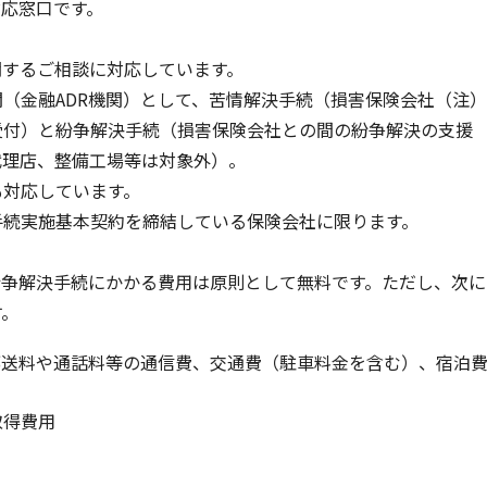
対応窓口です。
動車
事業者向け保険特設サイト
関するご相談に対応しています。
（金融ADR機関）として、苦情解決手続（損害保険会社（注）
受付）と紛争解決手続（損害保険会社との間の紛争解決の支援
代理店、整備工場等は対象外）。
も対応しています。
手続実施基本契約を締結している保険会社に限ります。
紛争解決手続にかかる費用は原則として無料です。ただし、次に
す。
郵送料や通話料等の通信費、交通費（駐車料金を含む）、宿泊
取得費用