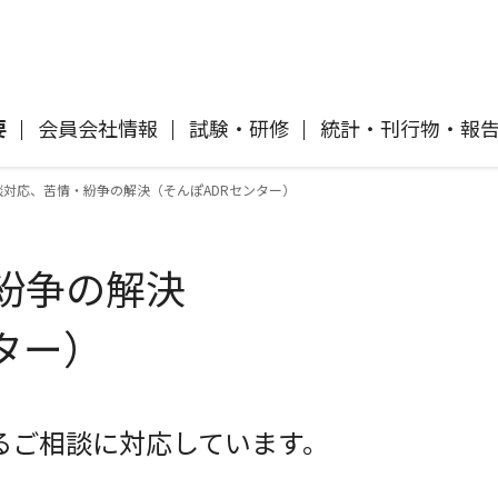
要
会員会社情報
試験・研修
統計・刊行物・報
談対応、苦情・紛争の解決（そんぽADRセンター）
自動車保険
協会概要
各社の商品について
「損害保険登録鑑定人」認定試験
刊行物・報告書
協会ニュースリリース
自然災害損保契約のご照会
紛争の解決
イ
傷害保険
会員会社等一覧
交通事故医療研究助成
協会各地の活動
採用情報
ター）
風水雪災等による損害を補償する損害
償に
保険
損害保険ご利用にあたっての注意点
ト
るご相談に対応しています。
消費者向け専用サイト「そんぽの
て
講師派遣のお申し込み
ホント」