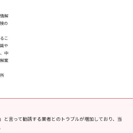
苦情解
険の
するこ
識や
が、中
和解案
が所
」と言って勧誘する業者とのトラブルが増加しており、当
。