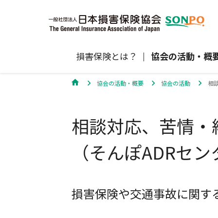
損害保険とは？
協会の活動・概
協会の活動・概要
協会の活動
相
自賠責保険
協会の活動
損害保険会社の概況
損害保険代理店について
統計
最新情報
損害保険の相談窓口
相談対応、苦情・
地震保険
規範、方針、指針・基準、ガイドラ
保険金の支払状況（第三分野）
医療研修
協会からのお知らせ
通報等窓口
ン等
高齢者の交通事故防止
（そんぽADRセン
個人賠償責任保険
自然災害（風災・水災・震災等）の補
損害保険お役立ち情報
関するお知らせ
会員各社ニュースリリース
損害保険代理店試験公式サイ
損害保険や交通事故に関す
損害保険Q&A
自賠責運用益拠出事業につい