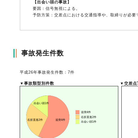
【出会い頭の事故】
要因：
信号無視による。
予防方策：
交差点における交通指導や、取締りが必要
風水雪災等による損害を補償する損害保険
損害保険お役立ち情報
交通事故医療研究助成
会員各社ニュースリリース
自然災害損保契約のご照会
ペット保険
協会からのお知らせ
他の紛争解決機関等
事故発生件数
協会各地の活動
通報等窓口
平成26年事故発生件数：7件
▼事故類型別件数
▼交差点