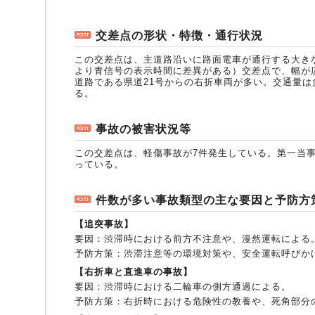
自動車保険
協会の活動
会員会社情報トップ
試験・研修
交差点の形状・特徴・通行状況
この交差点は、主道路沿いに路面電車が通行する大き
より青信号の表示時間に差異がある）交差点で、幅が
道路である県道21号からの右折車両が多い。交通量
火災保険
協会概要
損害保険会社の概況
試験・研修トップ
統計・刊行物・報告書
る。
事故の被害状況等
地震保険
業務・財務等に関する資料
各社の商品について
損害保険代理店について
統計・刊行物・報告書トップ
お知らせ
この交差点は、軽傷事故が7件発生している。第一当事
っている。
傷害保険
規範、方針、指針・基準、ガイドライン等
お客様の声を受けた取り組み
「損害保険登録鑑定人」認定試験
統計
お知らせトップ
相談・通報等窓口
件数が多い事故類型の主な要因と予防方
【追突事故】
要因：
渋滞時における前方不注意や、漫然運転による
医療・介護保険
採用情報
保険金の支払状況（第三分野）
アジャスター試験
刊行物・報告書
最新情報
相談・通報等窓口トップ
English
予防方策：
渋滞注意等の環境対策や、安全運転呼びか
【右折車と直進車の事故】
要因：
渋滞時における二輪車の側方通過による。
予防方策：
右折時における危険性の教養や、死角部分
個人賠償責任保険
所在地（本部・支部）
会員会社等一覧
医療研修
協会ニュースリリース
損害保険の相談窓口