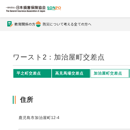
教育関係の方
防災について考える全ての方へ
公式Xアカウント
公式YouTubeチャンネル
ワースト2：加治屋町交差点
損害保険とは？
平之町交差点
高見馬場交差点
加治屋町交差点
損害保険とは？トップ
協会の活動・概要
住所
鹿児島市加治屋町12-4
自賠責保険
協会の活動・概要トップ
会員会社情報