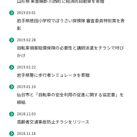
山形県 東置賜郡 川西町に軽消防自動車を寄贈
2021年度
2019.03.01
自動車保険
協会の活動
会員会社情報トップ
試験・研修
岩手県徳田小学校でぼうさい探検隊 審査委員特別賞を表
2020年度
彰
2019年度
火災保険
協会概要
損害保険会社の概況
試験・研修トップ
統計・刊行物・報告書
2019.02.28
2018年度
自転車損害賠償保険の必要性と講師派遣をチラシで呼び
2017年度
かけ
地震保険
業務・財務等に関する資料
各社の商品について
損害保険代理店について
統計・刊行物・報告書トップ
お知らせ
2016年度
2019.02.22
2015年度
岩手県警に歩行者シミュレータを寄贈
閉じる
傷害保険
規範、方針、指針・基準、ガイドライン等
お客様の声を受けた取り組み
「損害保険登録鑑定人」認定試験
統計
お知らせトップ
相談・通報等窓口
2019.01.10
仙台市と「自転車の安全利用の促進に関する協定書」を
締結
医療・介護保険
採用情報
保険金の支払状況（第三分野）
アジャスター試験
刊行物・報告書
最新情報
相談・通報等窓口トップ
English
2018.12.03
高齢者交通事故防止チラシをリリース
2018.11.16
個人賠償責任保険
所在地（本部・支部）
会員会社等一覧
医療研修
協会ニュースリリース
損害保険の相談窓口