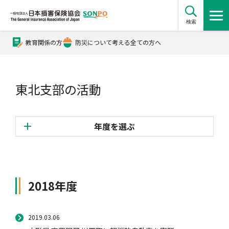
検索
教育関係の方
防災について考える全ての方へ
公式Xアカウント
東北支部の活動
公式YouTubeチャンネル
年度を選ぶ
損害保険とは？
2026年度
損害保険とは？トップ
協会の活動・概要
2025年度
2018年度
2024年度
2023年度
自賠責保険
協会の活動・概要トップ
会員会社情報
2019.03.06
2022年度