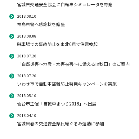
宮城県交通安全協会に自転車シミュレータを寄贈
2018.08.10
風水雪災等による損害を補償する損害保険
損害保険お役立ち情報
交通事故医療研究助成
会員各社ニュースリリース
自然災害損保契約のご照会
福島県警へ感謝状を贈呈
2018.08.08
駐車場での事故防止を東北6県で注意喚起
ペット保険
協会からのお知らせ
他の紛争解決機関等
2018.07.26
「自然災害～地震・水害被害～に備えるin秋田」のご案内
協会各地の活動
通報等窓口
2018.07.20
いわき市で自動車盗難防止啓発キャンペーンを実施
2018.05.10
仙台市主催「自転車まつり2018」へ出展
2018.04.10
宮城県春の交通安全県民総ぐるみ運動に参加