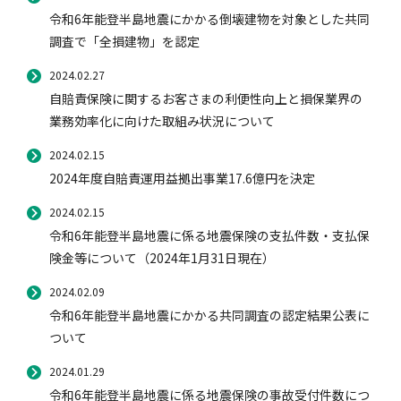
令和6年能登半島地震にかかる倒壊建物を対象とした共同
調査で「全損建物」を認定
風水雪災等による損害を補償する損害保険
損害保険お役立ち情報
交通事故医療研究助成
会員各社ニュースリリース
自然災害損保契約のご照会
2024.02.27
自賠責保険に関するお客さまの利便性向上と損保業界の
業務効率化に向けた取組み状況について
ペット保険
協会からのお知らせ
他の紛争解決機関等
2024.02.15
2024年度自賠責運用益拠出事業17.6億円を決定
協会各地の活動
通報等窓口
2024.02.15
令和6年能登半島地震に係る地震保険の支払件数・支払保
険金等について（2024年1月31日現在）
2024.02.09
令和6年能登半島地震にかかる共同調査の認定結果公表に
ついて
2024.01.29
令和6年能登半島地震に係る地震保険の事故受付件数につ