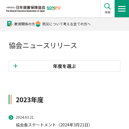
検索
教育関係の方
防災について考える全ての方へ
公式Xアカウント
協会ニュースリリース
公式YouTubeチャンネル
年度を選ぶ
損害保険とは？
2026年度
2025年度
損害保険とは？トップ
協会の活動・概要
2023年度
2024年度
2023年度
2024.03.21
自賠責保険
協会の活動・概要トップ
会員会社情報
2022年度
協会長ステートメント（2024年3月21日）