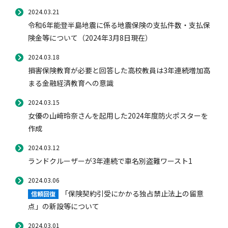
2021年度
2024.03.21
自動車保険
協会の活動
会員会社情報トップ
試験・研修
令和6年能登半島地震に係る地震保険の支払件数・支払保
2020年度
険金等について（2024年3月8日現在）
2019年度
2024.03.18
2018年度
火災保険
協会概要
損害保険会社の概況
試験・研修トップ
統計・刊行物・報告書
損害保険教育が必要と回答した高校教員は3年連続増加高
2017年度
まる金融経済教育への意識
2016年度
地震保険
業務・財務等に関する資料
各社の商品について
損害保険代理店について
統計・刊行物・報告書トップ
お知らせ
2024.03.15
2015年度
女優の山﨑玲奈さんを起用した2024年度防火ポスターを
作成
閉じる
傷害保険
規範、方針、指針・基準、ガイドライン等
お客様の声を受けた取り組み
「損害保険登録鑑定人」認定試験
統計
お知らせトップ
相談・通報等窓口
2024.03.12
ランドクルーザーが3年連続で車名別盗難ワースト1
2024.03.06
医療・介護保険
採用情報
保険金の支払状況（第三分野）
アジャスター試験
刊行物・報告書
最新情報
相談・通報等窓口トップ
English
「保険契約引受にかかる独占禁止法上の留意
信頼回復
点」の新設等について
個人賠償責任保険
所在地（本部・支部）
会員会社等一覧
医療研修
協会ニュースリリース
損害保険の相談窓口
2024.03.01