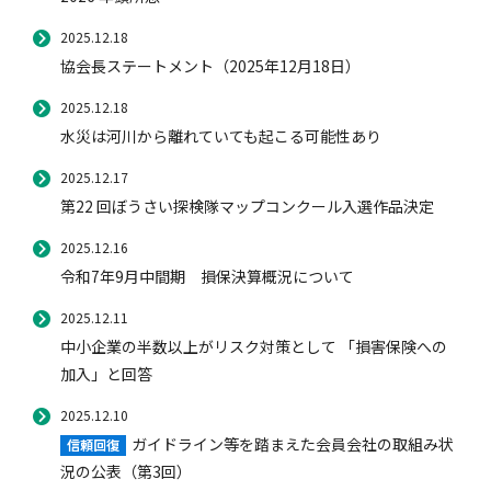
2025.12.18
協会長ステートメント（2025年12月18日）
風水雪災等による損害を補償する損害保険
損害保険お役立ち情報
交通事故医療研究助成
会員各社ニュースリリース
自然災害損保契約のご照会
2025.12.18
水災は河川から離れていても起こる可能性あり
ペット保険
協会からのお知らせ
他の紛争解決機関等
2025.12.17
第22 回ぼうさい探検隊マップコンクール入選作品決定
2025.12.16
協会各地の活動
通報等窓口
令和7年9月中間期 損保決算概況について
2025.12.11
中小企業の半数以上がリスク対策として 「損害保険への
加入」と回答
2025.12.10
ガイドライン等を踏まえた会員会社の取組み状
信頼回復
況の公表（第3回）