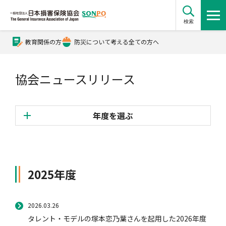
検索
教育関係の方
防災について考える全ての方へ
公式Xアカウント
協会ニュースリリース
公式YouTubeチャンネル
年度を選ぶ
損害保険とは？
2026年度
2025年度
損害保険とは？トップ
協会の活動・概要
2025年度
2024年度
2023年度
2026.03.26
自賠責保険
協会の活動・概要トップ
会員会社情報
2022年度
タレント・モデルの塚本恋乃葉さんを起用した2026年度