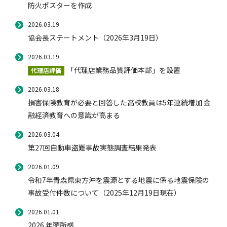
防火ポスターを作成
2021年度
自動車保険
協会の活動
会員会社情報トップ
試験・研修
2026.03.19
2020年度
協会長ステートメント（2026年3月19日）
2019年度
2026.03.19
2018年度
火災保険
協会概要
損害保険会社の概況
試験・研修トップ
統計・刊行物・報告書
「代理店業務品質評価本部」を設置
代理店評価
2017年度
2026.03.18
2016年度
地震保険
業務・財務等に関する資料
各社の商品について
損害保険代理店について
統計・刊行物・報告書トップ
お知らせ
損害保険教育が必要と回答した高校教員は5年連続増加 金
2015年度
融経済教育への意識が高まる
閉じる
2026.03.04
傷害保険
規範、方針、指針・基準、ガイドライン等
お客様の声を受けた取り組み
「損害保険登録鑑定人」認定試験
統計
お知らせトップ
相談・通報等窓口
第27回自動車盗難事故実態調査結果発表
2026.01.09
令和7年青森県東方沖を震源とする地震に係る地震保険の
医療・介護保険
採用情報
保険金の支払状況（第三分野）
アジャスター試験
刊行物・報告書
最新情報
相談・通報等窓口トップ
English
事故受付件数について（2025年12月19日現在）
2026.01.01
個人賠償責任保険
所在地（本部・支部）
会員会社等一覧
医療研修
協会ニュースリリース
損害保険の相談窓口
2026 年頭所感